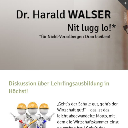
Zum
Inhalt
springen
Diskussion über Lehrlingsausbildung in
Höchst!
„Geht´s der Schule gut, geht’s der
Wirtschaft gut!“ – das ist das
leicht abgewandelte Motto, mit
dem die Wirtschaftskammer einst
geworben hat („Geht´s der