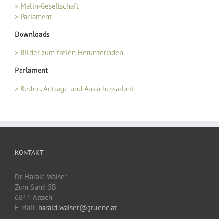
> Malin-Gesellschaft
> Parlament
Downloads
> Bilder zum freien Herunterladen
Parlament
> Reden, Anträge und Ausschussarbeit
KONTAKT
Dr. Harald Walser
Zum Sand 5B
6844 Altach
E-Mail:
harald.walser@gruene.at