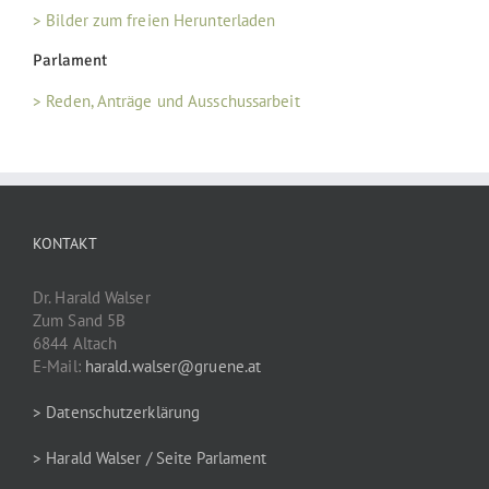
> Bilder zum freien Herunterladen
Parlament
> Reden, Anträge und Ausschussarbeit
KONTAKT
Dr. Harald Walser
Zum Sand 5B
6844 Altach
E-Mail:
harald.walser@gruene.at
> Datenschutzerklärung
> Harald Walser / Seite Parlament