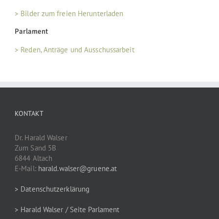
> Bilder zum freien Herunterladen
Parlament
> Reden, Anträge und Ausschussarbeit
KONTAKT
Dr. Harald Walser
Zum Sand 5B
6844 Altach
E-Mail:
harald.walser@gruene.at
> Datenschutzerklärung
> Harald Walser / Seite Parlament