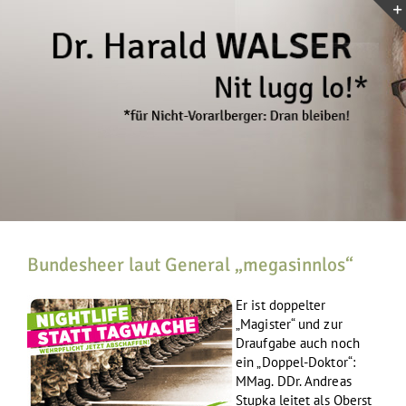
Zum
Inhalt
springen
Bundesheer laut General „megasinnlos“
Er ist doppelter
„Magister“ und zur
Draufgabe auch noch
ein „Doppel-Doktor“:
MMag. DDr. Andreas
Stupka leitet als Oberst