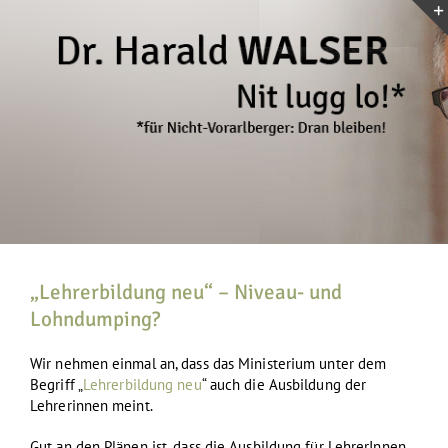
Zum
Inhalt
springen
„Lehrerbildung neu“ – Niveau- und
Lohndumping?
Wir nehmen einmal an, dass das Ministerium unter dem
Begriff „
Lehrerbildung neu
“ auch die Ausbildung der
Lehrerinnen meint.
Gut an den Plänen ist, dass die Ausbildung für LehrerInnen