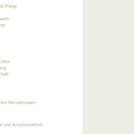
nd Pflege
mwelt
hte
echten
erg
chaft
eien Herunterladen
ge und Ausschussarbeit