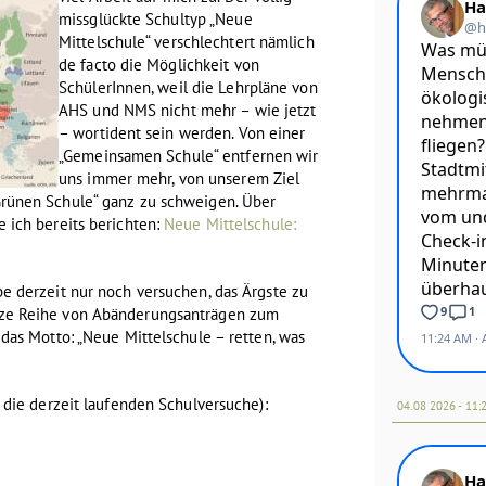
missglückte Schultyp „Neue
Mittelschule“ verschlechtert nämlich
de facto die Möglichkeit von
SchülerInnen, weil die Lehrpläne von
AHS und NMS nicht mehr – wie jetzt
– wortident sein werden. Von einer
„Gemeinsamen Schule“ entfernen wir
uns immer mehr, von unserem Ziel
Grünen Schule“ ganz zu schweigen. Über
 ich bereits berichten:
Neue Mittelschule:
e derzeit nur noch versuchen, das Ärgste zu
nze Reihe von Abänderungsanträgen zum
 das Motto: „Neue Mittelschule – retten, was
m die derzeit laufenden Schulversuche):
04.08 2026 - 11: