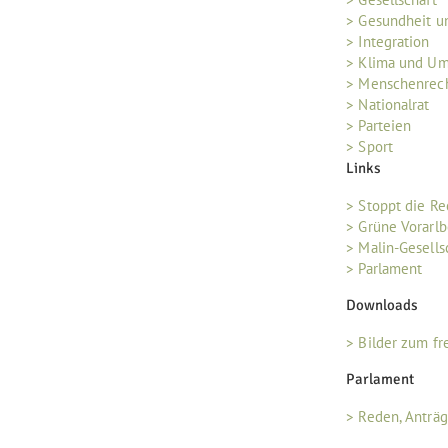
> Gesundheit u
> Integration
> Klima und U
> Menschenrec
> Nationalrat
> Parteien
> Sport
Links
> Stoppt die R
> Grüne Vorarlb
> Malin-Gesells
> Parlament
Downloads
> Bilder zum fr
Parlament
> Reden, Anträ