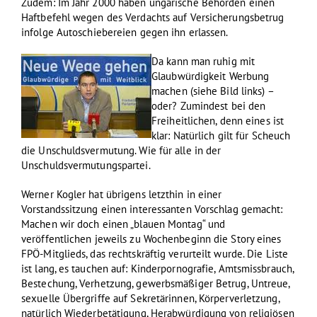
Zudem: Im Jahr 2000 haben ungarische Behörden einen
Haftbefehl wegen des Verdachts auf Versicherungsbetrug
infolge Autoschiebereien gegen ihn erlassen.
Da kann man ruhig mit
Glaubwürdigkeit Werbung
machen (siehe Bild links) –
oder? Zumindest bei den
Freiheitlichen, denn eines ist
klar: Natürlich gilt für Scheuch
die Unschuldsvermutung. Wie für alle in der
Unschuldsvermutungspartei.
Werner Kogler hat übrigens letzthin in einer
Vorstandssitzung einen interessanten Vorschlag gemacht:
Machen wir doch einen „blauen Montag“ und
veröffentlichen jeweils zu Wochenbeginn die Story eines
FPÖ-Mitglieds, das rechtskräftig verurteilt wurde. Die Liste
ist lang, es tauchen auf: Kinderpornografie, Amtsmissbrauch,
Bestechung, Verhetzung, gewerbsmäßiger Betrug, Untreue,
sexuelle Übergriffe auf Sekretärinnen, Körperverletzung,
natürlich Wiederbetätigung, Herabwürdigung von religiösen