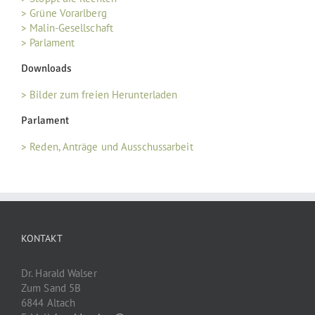
> Grüne Vorarlberg
> Malin-Gesellschaft
> Parlament
Downloads
> Bilder zum freien Herunterladen
Parlament
> Reden, Anträge und Ausschussarbeit
KONTAKT
Dr. Harald Walser
Zum Sand 5B
6844 Altach