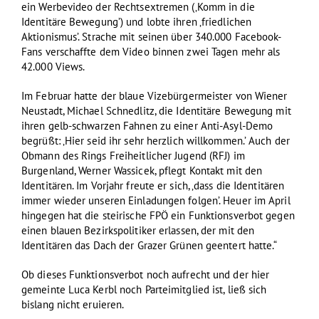
ein Werbevideo der Rechtsextremen (‚Komm in die
Identitäre Bewegung’) und lobte ihren ‚friedlichen
Aktionismus’. Strache mit seinen über 340.000 Facebook-
Fans verschaffte dem Video binnen zwei Tagen mehr als
42.000 Views.
Im Februar hatte der blaue Vizebürgermeister von Wiener
Neustadt, Michael Schnedlitz, die Identitäre Bewegung mit
ihren gelb-schwarzen Fahnen zu einer Anti-Asyl-Demo
begrüßt: ‚Hier seid ihr sehr herzlich willkommen.’ Auch der
Obmann des Rings Freiheitlicher Jugend (RFJ) im
Burgenland, Werner Wassicek, pflegt Kontakt mit den
Identitären. Im Vorjahr freute er sich, ‚dass die Identitären
immer wieder unseren Einladungen folgen’. Heuer im April
hingegen hat die steirische FPÖ ein Funktionsverbot gegen
einen blauen Bezirkspolitiker erlassen, der mit den
Identitären das Dach der Grazer Grünen geentert hatte.“
Ob dieses Funktionsverbot noch aufrecht und der hier
gemeinte Luca Kerbl noch Parteimitglied ist, ließ sich
bislang nicht eruieren.