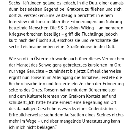
Sechs Häftlingen gelang es jedoch, in die Dult, einer damals
dünn besiedelten Gegend bei Gratkorn, zu fliehen und sich
dort zu verstecken. Eine Zeitzeugin berichtet in einem
Interview mit Tonsern über ihre Erinnerungen: um Nahrung
bettelnde Menschen. Die SS-Division Wiking – an mehreren
Kriegsverbrechen beteiligt – griff die Flüchtlinge jedoch
kurz nach der Flucht auf, erschoss sie und verscharrte die
sechs Leichname neben einer Straßenkurve in der Dult.
Wie so oft in Österreich wurde auch über dieses Verbrechen
der Mantel des Schweigens gebreitet, es kursierten im Ort
nur vage Gerüchte – zumindest bis jetzt. Erfreulicherweise
ergriff nun Tonsern im Alleingang die Initiative, leistete die
Recherchearbeiten und forderte ein Zeichen der Erinnerung
seitens des Ortes. Tonsern nahm mit dem Bürgermeister
und dem Kulturreferenten von Gratkorn Kontakt auf und
schildert: „Ich hatte heute erneut eine Begehung am Ort
des damaligen Geschehens zwecks eines Gedenksteines.
Erfreulicherweise steht dem Aufstellen eines Steines nichts
mehr im Wege – und über mangelnde Unterstützung kann
ich mich nicht beklagen.“