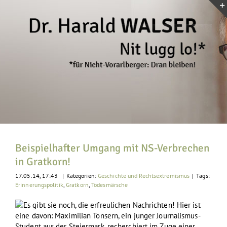
Zum
Inhalt
springen
Beispielhafter Umgang mit NS-Verbrechen
in Gratkorn!
17.05.14, 17:43
|
Kategorien:
Geschichte und Rechtsextremismus
|
Tags:
Erinnerungspolitik
,
Gratkorn
,
Todesmärsche
Es gibt sie noch, die erfreulichen Nachrichten! Hier ist
eine davon: Maximilian Tonsern, ein junger Journalismus-
Student aus der Steiermark, recherchiert im Zuge einer