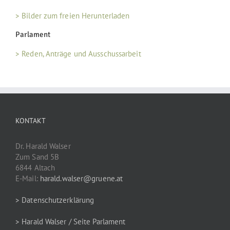
> Bilder zum freien Herunterladen
Parlament
> Reden, Anträge und Ausschussarbeit
KONTAKT
Dr. Harald Walser
Zum Sand 5B
6844 Altach
E-Mail:
harald.walser@gruene.at
> Datenschutzerklärung
> Harald Walser / Seite Parlament