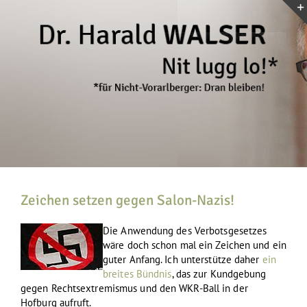
Zum
Inhalt
springen
Zeichen setzen gegen Salon-Nazis!
Die Anwendung des Verbotsgesetzes
wäre doch schon mal ein Zeichen und ein
guter Anfang. Ich unterstütze daher
ein
breites Bündnis
, das zur Kundgebung
gegen Rechtsextremismus und den WKR-Ball in der
Hofburg aufruft.