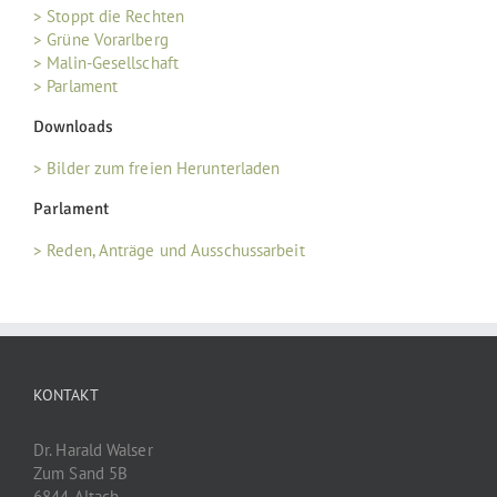
> Stoppt die Rechten
> Grüne Vorarlberg
> Malin-Gesellschaft
> Parlament
Downloads
> Bilder zum freien Herunterladen
Parlament
> Reden, Anträge und Ausschussarbeit
KONTAKT
Dr. Harald Walser
Zum Sand 5B
6844 Altach