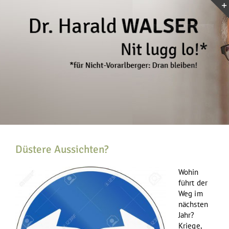
Zum
Inhalt
springen
Düstere Aussichten?
Wohin
führt der
Weg im
nächsten
Jahr?
Kriege,