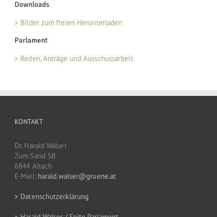
Downloads
> Bilder zum freien Herunterladen
Parlament
> Reden, Anträge und Ausschussarbeit
KONTAKT
Dr. Harald Walser
Zum Sand 5B
6844 Altach
E-Mail:
harald.walser@gruene.at
> Datenschutzerklärung
> Harald Walser / Seite Parlament