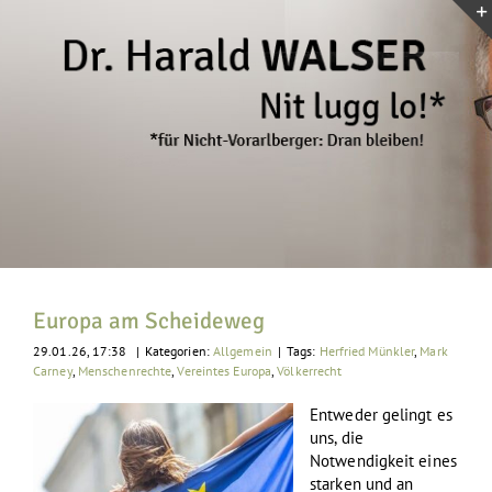
Zum
Inhalt
springen
Europa am Scheideweg
29.01.26, 17:38
|
Kategorien:
Allgemein
|
Tags:
Herfried Münkler
,
Mark
Carney
,
Menschenrechte
,
Vereintes Europa
,
Völkerrecht
Entweder gelingt es
uns, die
Notwendigkeit eines
starken und an