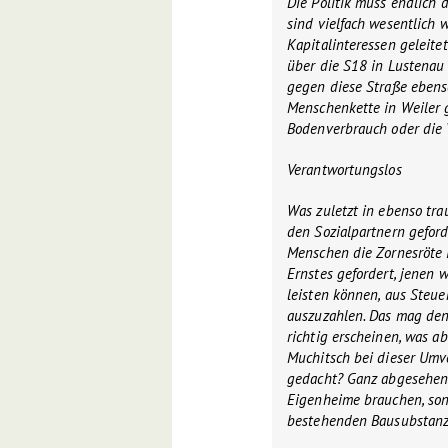
Die Politik muss endlich 
sind vielfach wesentlich 
Kapitalinteressen geleite
über die S18 in Lustenau
gegen diese Straße ebenso
Menschenkette in Weiler 
Bodenverbrauch oder die 
Verantwortungslos
Was zuletzt in ebenso tr
den Sozialpartnern geford
Menschen die Zornesröte i
Ernstes gefordert, jenen 
leisten können, aus Steu
auszuzahlen. Das mag den
richtig erscheinen, was ab
Muchitsch bei dieser Umv
gedacht? Ganz abgesehen 
Eigenheime brauchen, son
bestehenden Bausubstan