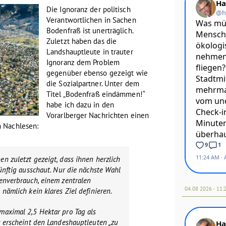
Die Ignoranz der politisch
Verantwortlichen in Sachen
Bodenfraß ist unerträglich.
Zuletzt haben das die
Landshauptleute in trauter
Ignoranz dem Problem
gegenüber ebenso gezeigt wie
die Sozialpartner. Unter dem
Titel „Bodenfraß eindämmen!“
habe ich dazu in den
Vorarlberger Nachrichten einen
 Nachlesen:
n zuletzt gezeigt, dass ihnen herzlich
künftig ausschaut. Nur die nächste Wahl
enverbrauch, einem zentralen
04.08 2026 - 11:
nämlich kein klares Ziel definieren.
maximal 2,5 Hektar pro Tag als
s erscheint den Landeshauptleuten „zu