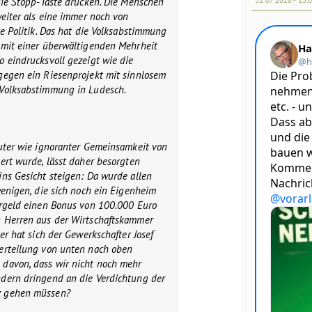
die Stopp-Taste drücken. Die Menschen
weiter als eine immer noch von
te Politik. Das hat die Volksabstimmung
 mit einer überwältigenden Mehrheit
 eindrucksvoll gezeigt wie die
gegen ein Riesenprojekt mit sinnlosem
Volksabstimmung in Ludesch.
auter wie ignoranter Gemeinsamkeit von
ert wurde, lässt daher besorgten
ns Gesicht steigen: Da wurde allen
wenigen, die sich noch ein Eigenheim
ergeld einen Bonus von 100.000 Euro
 Herren aus der Wirtschaftskammer
er hat sich der Gewerkschafter Josef
erteilung von unten nach oben
davon, dass wir nicht noch mehr
dern dringend an die Verdichtung der
z gehen müssen?