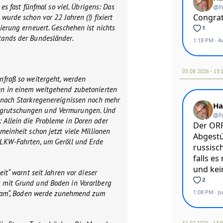
 es fast fünfmal so viel. Übrigens: Das
wurde schon vor 22 Jahren (!) fixiert
ierung erneuert. Geschehen ist nichts
tands der Bundesländer.
03.08 2026 - 13:
nfraß so weitergeht, werden
en in einem weitgehend zubetonierten
 nach Starkregenereignissen noch mehr
rutschungen und Vermurungen. Und
Allein die Probleme in Doren oder
meinheit schon jetzt viele Millionen
LKW-Fahrten, um Geröll und Erde
eit“ warnt seit Jahren vor dieser
 mit Grund und Boden in Vorarlberg
arsam“, Boden werde zunehmend zum
31.07 2026 - 13: