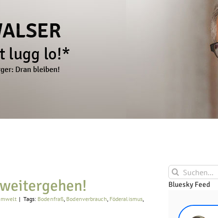
Suche
nach:
 weitergehen!
Bluesky Feed
Umwelt
|
Tags:
Bodenfraß
,
Bodenverbrauch
,
Föderalismus
,