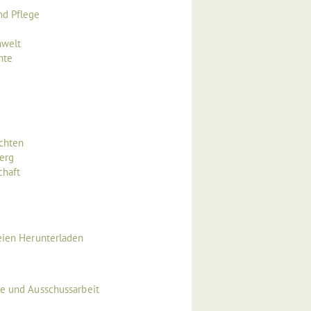
nd Pflege
mwelt
hte
echten
erg
chaft
eien Herunterladen
ge und Ausschussarbeit