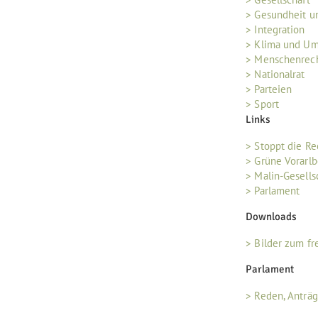
> Gesundheit u
> Integration
> Klima und U
> Menschenrec
> Nationalrat
> Parteien
> Sport
Links
> Stoppt die R
> Grüne Vorarlb
> Malin-Gesells
> Parlament
Downloads
> Bilder zum fr
Parlament
> Reden, Anträ