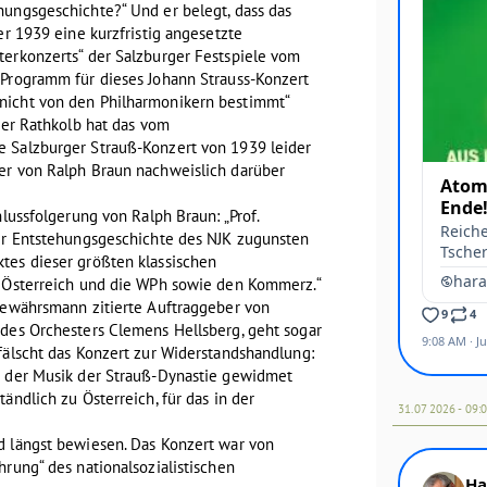
hungsgeschichte?“ Und er belegt, dass das
er 1939 eine kurzfristig angesetzte
terkonzerts“ der Salzburger Festspiele vom
 Programm für dieses Johann Strauss-Konzert
nicht von den Philharmonikern bestimmt“
iver Rathkolb hat das vom
 Salzburger Strauß-Konzert von 1939 leider
er von Ralph Braun nachweislich darüber
hlussfolgerung von Ralph Braun: „Prof.
der Entstehungsgeschichte des NJK zugunsten
tes dieser größten klassischen
r Österreich und die WPh sowie den Kommerz.“
 Gewährsmann zitierte Auftraggeber von
 des Orchesters Clemens Hellsberg, geht sogar
fälscht das Konzert zur Widerstandshandlung:
e der Musik der Strauß-Dynastie gewidmet
ändlich zu Österreich, für das in der
31.07 2026 - 09:
d längst bewiesen. Das Konzert war von
hrung“ des nationalsozialistischen