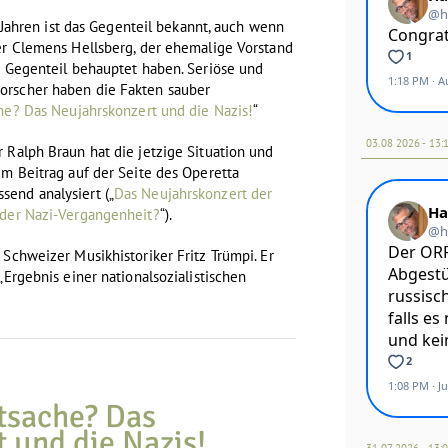
it Jahren ist das Gegenteil bekannt, auch wenn
er Clemens Hellsberg, der ehemalige Vorstand
s Gegenteil behauptet haben. Seriöse und
orscher haben die Fakten sauber
he? Das Neujahrskonzert und die Nazis!
“
03.08 2026 - 13:
 Ralph Braun hat die jetzige Situation und
em Beitrag auf der Seite des Operetta
end analysiert („
Das Neujahrskonzert der
 der Nazi-Vergangenheit?
“).
 Schweizer Musikhistoriker Fritz Trümpi. Er
„Ergebnis einer nationalsozialistischen
tsache? Das
 und die Nazis!
31.07 2026 - 13: