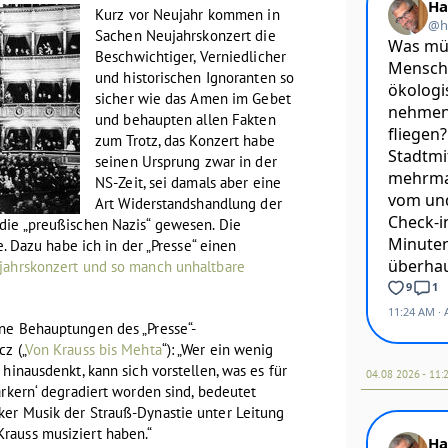
Kurz vor Neujahr kommen in
Sachen Neujahrskonzert die
Beschwichtiger, Verniedlicher
und historischen Ignoranten so
sicher wie das Amen im Gebet
und behaupten allen Fakten
zum Trotz, das Konzert habe
seinen Ursprung zwar in der
NS-Zeit, sei damals aber eine
Art Widerstandshandlung der
die „preußischen Nazis“ gewesen. Die
e. Dazu habe ich in der „Presse“ einen
jahrskonzert und so manch unhaltbare
ne Behauptungen des „Presse“-
z („
Von Krauss bis Mehta
“): „Wer ein wenig
hinausdenkt, kann sich vorstellen, was es für
04.08 2026 - 11:
ärkern‘ degradiert worden sind, bedeutet
er Musik der Strauß-Dynastie unter Leitung
rauss musiziert haben.“