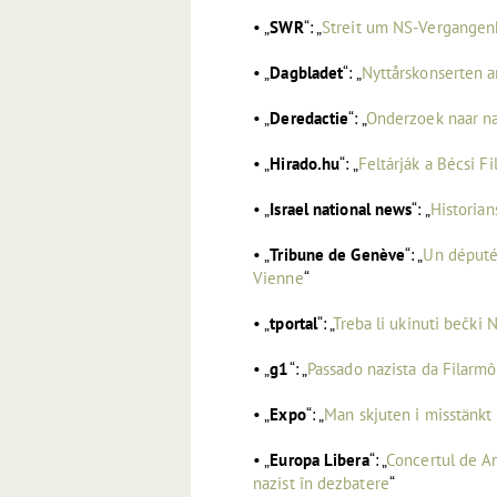
• „
SWR
“: „
Streit um NS-Vergangenh
• „
Dagbladet
“: „
Nyttårskonserten a
• „
Deredactie
“: „
Onderzoek naar n
• „
Hirado.hu
“: „
Feltárják a Bécsi F
• „
Israel national news
“: „
Historian
• „
Tribune de Genève
“: „
Un député 
Vienne
“
• „
tportal
“: „
Treba li ukinuti bečki
• „
g1
“: „
Passado nazista da Filarm
• „
Expo
“: „
Man skjuten i misstänkt r
• „
Europa Libera
“: „
Concertul de An
nazist în dezbatere
“