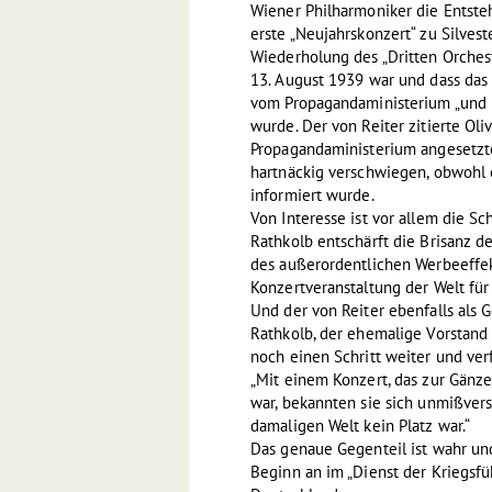
Wiener Philharmoniker die Entste
erste „Neujahrskonzert“ zu Silvest
Wiederholung des „Dritten Orches
13. August 1939 war und dass das
vom Propagandaministerium „und 
wurde. Der von Reiter zitierte Ol
Propagandaministerium angesetzte
hartnäckig verschwiegen, obwohl 
informiert wurde.
Von Interesse ist vor allem die Sc
Rathkolb entschärft die Brisanz 
des außerordentlichen Werbeeffek
Konzertveranstaltung der Welt fü
Und der von Reiter ebenfalls als
Rathkolb, der ehemalige Vorstand
noch einen Schritt weiter und ver
„Mit einem Konzert, das zur Gänz
war, bekannten sie sich unmißverst
damaligen Welt kein Platz war.“
Das genaue Gegenteil ist wahr un
Beginn an im „Dienst der Kriegsfü