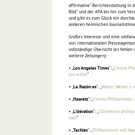
affirmative“ Berichterstattung in 
Bild“ und der APA bis hin zum Ver
und gibt es zum Glück ein durcha
anderen heimischen JournalistInn
Großes Interesse und eine umfas
von internationalen Presseagentu
vollständige Übersicht (es fehlen
weitere Zeitungen):
• „
Los Angeles Times
“: „
Vienna Phil
too white
“
• „
La Razón.es
“: „
Walser, Welser y 
• „
Haaretz
“: „
Vienna Philharmonic a
• „
Libération
“: „
L’Orchestre philha
nazi
“
• „
Tachles
“: „
Philharmonie will Na