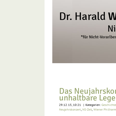
Zum
Inhalt
springen
Das Neujahrsko
unhaltbare Leg
29.12.15, 10:21
|
Kategorien:
Geschicht
Neujahrskonzert
,
NS-Zeit
,
Wiener Philharm