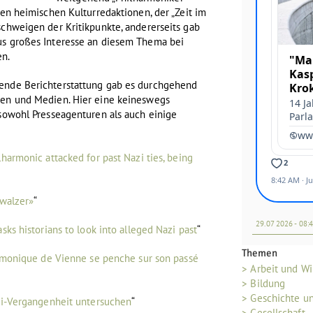
den heimischen Kulturredaktionen, der „Zeit im
schweigen der Kritikpunkte, andererseits gab
us großes Interesse an diesem Thema bei
en.
sende Berichterstattung gab es durchgehend
ren und Medien. Hier eine keineswegs
 sowohl Presseagenturen als auch einige
harmonic attacked for past Nazi ties, being
«walzer»
“
29.07 2026 - 08:
sks historians to look into alleged Nazi past
“
Themen
rmonique de Vienne se penche sur son passé
> Arbeit und Wi
> Bildung
> Geschichte u
zi-Vergangenheit untersuchen
“
> Gesellschaft