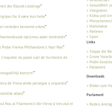
> Gesundheit u
eit der Klassik-Lieblinge
“
> Integration
> Klima und U
ngripes for å være kun hvite
“
> Menschenrec
> Nationalrat
azi-verleden beroemd orkest
“
> Parteien
> Sport
ilharmonikusok nácizmus alatti történetét
“
Links
s Probe Vienna Philharmonic’s Nazi Past
“
> Stoppt die R
> Grüne Vorarlb
s’inquiète du passé nazi de l’orchestre de
> Malin-Gesells
> Parlament
 Novogodišnji koncert?
“
Downloads
ônica de Viena ainda persegue a orquestra
“
> Bilder zum fr
asistisk attack
“
Parlament
ul Nou al Filarmonicii din Viena și trecutul ei
> Reden, Anträ