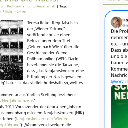
e und Rechtsextremismus
,
Gesellschaft
|
Tags:
r Philharmoniker
Teresa Reiter liegt falsch. In
der „Wiener Zeitung“
veröffentlicht sie einen
Beitrag unter dem Titel
„Geigen nach Wien“ über die
Geschichte der Wiener
Philharmoniker (WPh). Darin
bezeichnet sie die Tatsache,
dass „das Neujahrskonzert eine
Erfindung der Nazis gewesen
kig“ halte. Ist das vielleicht deshalb so, weil es
ommentar ausführlich Stellung beziehen:
 Neujahrskonzerts
“
bis 2011 Vorsitzender der deutschen „Johann-
m Zusammenhang mit dem Neujahrskonzert (NJK)
hrieben (
Neujahrskonzert der Wiener
iegsführung“
): „Warum verschweigen die