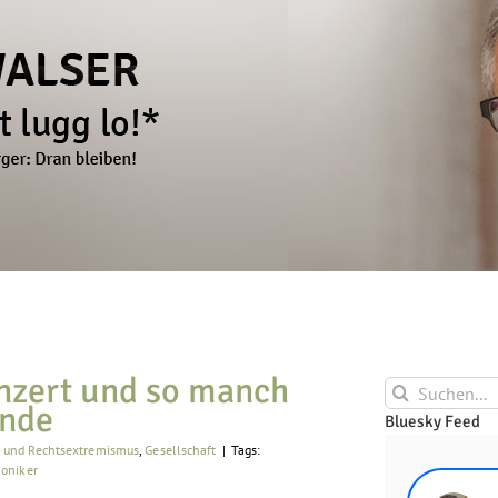
nzert und so manch
Suche
ende
nach:
Bluesky Feed
e und Rechtsextremismus
,
Gesellschaft
|
Tags:
oniker