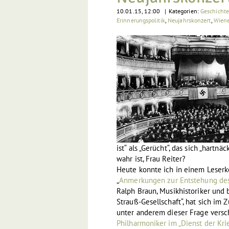
10.01.15, 12:00
|
Kategorien:
Geschicht
Erinnerungspolitik
,
Neujahrskonzert
,
Wiene
ist“ als „Gerücht“, das sich „hartnäc
wahr ist, Frau Reiter?
Heute konnte ich in einem Leserk
„
Anmerkungen zur Entstehung des
Ralph Braun, Musikhistoriker und 
Strauß-Gesellschaft“, hat sich i
unter anderem dieser Frage versc
Philharmoniker im „Dienst der Kr