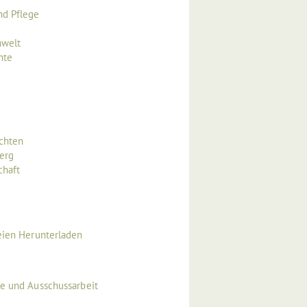
nd Pflege
mwelt
hte
echten
erg
chaft
eien Herunterladen
ge und Ausschussarbeit