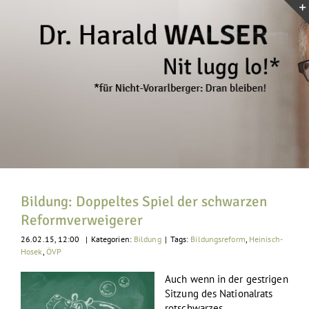
Zum
Inhalt
springen
Bildung: Doppeltes Spiel der schwarzen
Reformverweigerer
26.02.15, 12:00
|
Kategorien:
Bildung
|
Tags:
Bildungsreform
,
Heinisch-
Hosek
,
ÖVP
Auch wenn in der gestrigen
Sitzung des Nationalrats
rotschwarzes