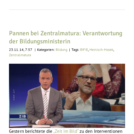
Pannen bei Zentralmatura: Verantwortung
der Bildungsministerin
23.11.14, 7:57
|
Kategorien:
Bildung
|
Tags:
BIFIE
,
Heinisch-Hosek
,
Zentralmatura
Gestern berichtete die
„Zeit im Bild“
zu den Interventionen