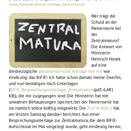
Hosek
,
Parlamentarische Anfragen
,
Zentralmatura
Wer trägt die
Schuld an der
Pannenserie bei
der
Zentralmatura?
Die Antwort von
Ministerin
Heinisch-Hosek
auf eine
diesbezügliche
parlamentarische Anfrage von mir
war
eindeutig: das BIFIE! Ich hatte schon damals meine Zweifel,
und nun bestätigen mich Unterlagen
(
BIFIE_Besprechungsunterlage_Zentralmatura
(pdf, 6,481
KB)), die mir zugegangen sind: Die Ministerin hat mit
unwahren Behauptungen operiert, bei der Pannenserie hat
sie nämlich selbst kräftig mitgewirkt. Die
Zeit im Bild 1
hat
am letzten Samstag darüber berichtet. Aus einer
Besprechungsunterlage zur Zentralmatura, die dem BIFIE-
Aufsichtsrat im Mai vorgelegt wurde, geht eindeutig hervor,