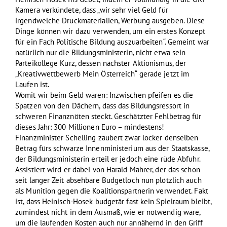
Kamera verkündete, dass „wir sehr viel Geld für
irgendwelche Druckmaterialien, Werbung ausgeben. Diese
Dinge können wir dazu verwenden, um ein erstes Konzept
für ein Fach Politische Bildung auszuarbeiten“. Gemeint war
natürlich nur die Bildungsministerin, nicht etwa sein
Parteikollege Kurz, dessen nächster Aktionismus, der
„Kreativwettbewerb Mein Österreich“ gerade jetzt im
Laufen ist.
Womit wir beim Geld wären: Inzwischen pfeifen es die
Spatzen von den Dächern, dass das Bildungsressort in
schweren Finanznöten steckt. Geschätzter Fehlbetrag für
dieses Jahr: 300 Millionen Euro – mindestens!
Finanzminister Schelling zaubert zwar locker denselben
Betrag fürs schwarze Innenministerium aus der Staatskasse,
der Bildungsministerin erteil er jedoch eine rüde Abfuhr.
Assistiert wird er dabei von Harald Mahrer, der das schon
seit langer Zeit absehbare Budgetloch nun plötzlich auch
als Munition gegen die Koalitionspartnerin verwendet. Fakt
ist, dass Heinisch-Hosek budgetär fast kein Spielraum bleibt,
zumindest nicht in dem Ausmaß, wie er notwendig wäre,
um die laufenden Kosten auch nur annähernd in den Griff