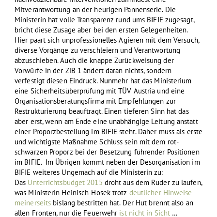
Mitverantwortung an der heurigen Pannenserie. Die
Ministerin hat volle Transparenz rund ums BIFIE zugesagt,
bricht diese Zusage aber bei den ersten Gelegenheiten.
Hier paart sich unprofessionelles Agieren mit dem Versuch,
diverse Vorgänge zu verschleiern und Verantwortung
abzuschieben. Auch die knappe Zurückweisung der
Vorwürfe in der ZiB 1 ändert daran nichts, sondern
verfestigt diesen Eindruck. Nunmehr hat das Ministerium
eine Sicherheitsüberprüfung mit TÜV Austria und eine
Organisationsberatungsfirma mit Empfehlungen zur
Restrukturierung beauftragt. Einen tieferen Sinn hat das
aber erst, wenn am Ende eine unabhängige Leitung anstatt
einer Proporzbestellung im BIFIE steht. Daher muss als erste
und wichtigste Maßnahme Schluss sein mit dem rot-
schwarzen Proporz bei der Besetzung führender Positionen
im BIFIE. Im Übrigen kommt neben der Desorganisation im
BIFIE weiteres Ungemach auf die Ministerin zu:
Das
Unterrichtsbudget 2015
droht aus dem Ruder zu laufen,
was Ministerin Heinisch-Hosek trotz
deutlicher Hinweise
meinerseits
bislang bestritten hat. Der Hut brennt also an
allen Fronten, nur die Feuerwehr
ist nicht in Sicht
…