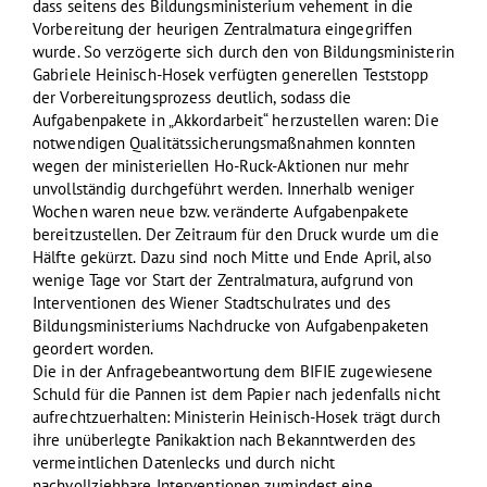
dass seitens des Bildungsministerium vehement in die
Vorbereitung der heurigen Zentralmatura eingegriffen
wurde. So verzögerte sich durch den von Bildungsministerin
Gabriele Heinisch-Hosek verfügten generellen Teststopp
der Vorbereitungsprozess deutlich, sodass die
Aufgabenpakete in „Akkordarbeit“ herzustellen waren: Die
notwendigen Qualitätssicherungsmaßnahmen konnten
wegen der ministeriellen Ho-Ruck-Aktionen nur mehr
unvollständig durchgeführt werden. Innerhalb weniger
Wochen waren neue bzw. veränderte Aufgabenpakete
bereitzustellen. Der Zeitraum für den Druck wurde um die
Hälfte gekürzt. Dazu sind noch Mitte und Ende April, also
wenige Tage vor Start der Zentralmatura, aufgrund von
Interventionen des Wiener Stadtschulrates und des
Bildungsministeriums Nachdrucke von Aufgabenpaketen
geordert worden.
Die in der Anfragebeantwortung dem BIFIE zugewiesene
Schuld für die Pannen ist dem Papier nach jedenfalls nicht
aufrechtzuerhalten: Ministerin Heinisch-Hosek trägt durch
ihre unüberlegte Panikaktion nach Bekanntwerden des
vermeintlichen Datenlecks und durch nicht
nachvollziehbare Interventionen zumindest eine