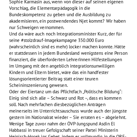
Sophie Karmasin aus, wenn von dieser auf seinen eigenen
Vorschlag, die Elementarpädagogik in die
Bundeskompetenz zu geben und die Ausbildung zu
akademisieren, ein postwendendes Njet kommt? Wir haben
nur Schweigen vernommen.
Und da wäre auch noch Integrationsminister Kurz, der für
seine #stolzdrauf-Imagekampagne 350.000 Euro
(wahrscheinlich sind es mehr) locker machen konnte. Hätte
er stattdessen in jedem Bundesland wenigstens eine Person
finanziert, die überforderten LehrerInnen Hilfestellungen
im Umgang mit den angeblich integrationsunwilligen
Kindern und Eltern bietet, wäre das ein handfester
lösungsorientierter Beitrag statt einer teuren
Scheininszenierung gewesen.
Oder der Eiertanz um das Pflichtfach „Politische Bildung“:
Einig sind sich alle – Schwarz und Rot –, dass es kommen
soll. Nach mehrfachen diesbezüglichen Anträgen
meinerseits im Unterrichtsauschuss wurde auch der jüngste
gestern im Nationalrat wieder – Sie erraten es – abgelehnt.
Wenige Tage zuvor nahm der ÖVP-Jungspund Asdin El
Habbassi in treuer Gefolgschaft seiner Partei Ministerin
Heinisch-Hosek ins Gebet, indem er vollmundig in die ORF-