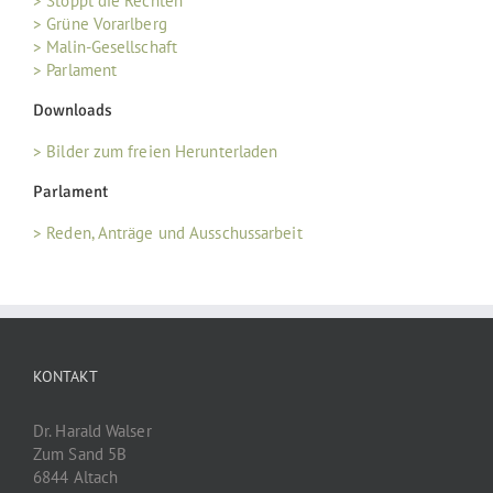
> Stoppt die Rechten
> Grüne Vorarlberg
> Malin-Gesellschaft
> Parlament
Downloads
> Bilder zum freien Herunterladen
Parlament
> Reden, Anträge und Ausschussarbeit
KONTAKT
Dr. Harald Walser
Zum Sand 5B
6844 Altach