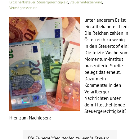
Erbschaftssteuer
,
Steuergerechtigkeit
,
Steuerhinterziehung
,
Vermögenssteuer
unter anderem Es ist
ein altbekanntes Lied:
Die Reichen zahlen in
Österreich zu wenig
in den Steuertopf ein!
Die letzte Woche vom
Momentum-Institut
präsentierte Studie
belegt das erneut.
Dazu mein
Kommentar in den
Vorarlberger
Nachrichten unter
dem Titel „Fehlende
Steuergerechtigkeit“.
Hier zum Nachlesen:
Die Superreichen zahlen zu wenig Steuern.