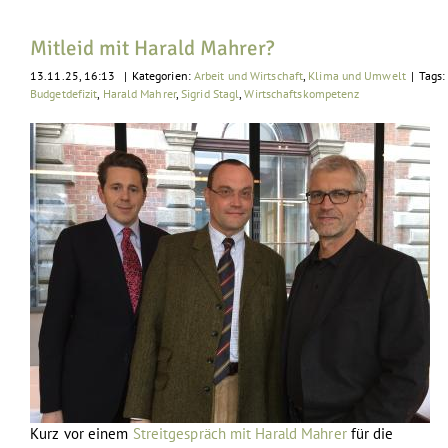
Mitleid mit Harald Mahrer?
13.11.25, 16:13
|
Kategorien:
Arbeit und Wirtschaft
,
Klima und Umwelt
|
Tags:
Budgetdefizit
,
Harald Mahrer
,
Sigrid Stagl
,
Wirtschaftskompetenz
Kurz vor einem
Streitgespräch mit Harald Mahrer
für die