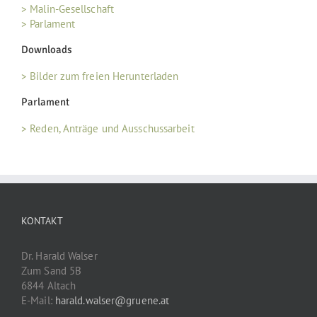
> Malin-Gesellschaft
> Parlament
Downloads
> Bilder zum freien Herunterladen
Parlament
> Reden, Anträge und Ausschussarbeit
KONTAKT
Dr. Harald Walser
Zum Sand 5B
6844 Altach
E-Mail:
harald.walser@gruene.at