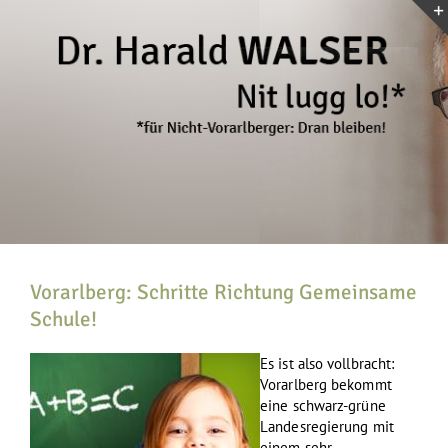
Zum
Inhalt
springen
Vorarlberg: Schritte Richtung Gemeinsame
Schule!
Es ist also vollbracht:
Vorarlberg bekommt
eine schwarz-grüne
Landesregierung mit
einem sehr