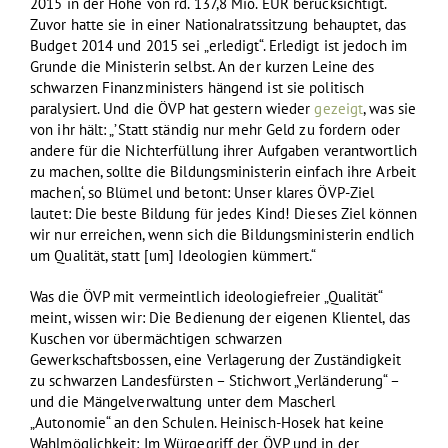
2015 in der Höhe von rd. 137,8 Mio. EUR berücksichtigt.“
Zuvor hatte sie in einer Nationalratssitzung behauptet, das
Budget 2014 und 2015 sei „erledigt“. Erledigt ist jedoch im
Grunde die Ministerin selbst. An der kurzen Leine des
schwarzen Finanzministers hängend ist sie politisch
paralysiert. Und die ÖVP hat gestern wieder
gezeigt
, was sie
von ihr hält: „’Statt ständig nur mehr Geld zu fordern oder
andere für die Nichterfüllung ihrer Aufgaben verantwortlich
zu machen, sollte die Bildungsministerin einfach ihre Arbeit
machen‘, so Blümel und betont: Unser klares ÖVP-Ziel
lautet: Die beste Bildung für jedes Kind! Dieses Ziel können
wir nur erreichen, wenn sich die Bildungsministerin endlich
um Qualität, statt [um] Ideologien kümmert.“
Was die ÖVP mit vermeintlich ideologiefreier „Qualität“
meint, wissen wir: Die Bedienung der eigenen Klientel, das
Kuschen vor übermächtigen schwarzen
Gewerkschaftsbossen, eine Verlagerung der Zuständigkeit
zu schwarzen Landesfürsten – Stichwort „Verländerung“ –
und die Mängelverwaltung unter dem Mascherl
„Autonomie“ an den Schulen. Heinisch-Hosek hat keine
Wahlmöglichkeit: Im Würgegriff der ÖVP und in der